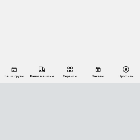
Ваши грузы
Ваши машины
Сервисы
Заказы
Профиль
АВТОМАТИЗАЦИЯ ПЕРЕВОЗОК
Площадки
Заказы
Торги
Тендеры
АТИ-Доки
GPS-мониторинг
АТИ Мессенджер
Цепочки грузов
API ATI.SU