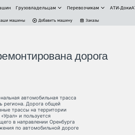
ашин
Грузовладельцам
Перевозчикам
АТИ-Доки
А
Ваши машины
Добавить машину
Заказы
ремонтирована дорога
ональная автомобильная трасса
ь региона. Дорога общей
вные трассы на территории
«Урал» и пользуется
щего в направлении Оренбурга
ижения по автомобильной дороге