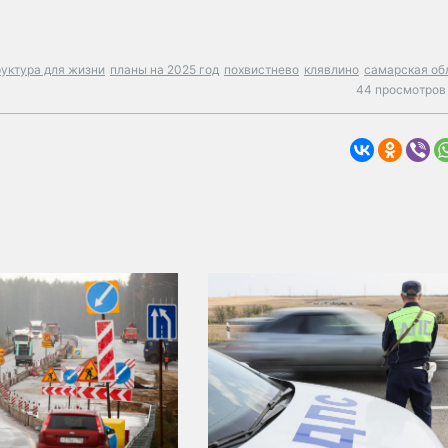
уктура для жизни
планы на 2025 год
похвистнево
клявлино
самарская об
44 просмотров 