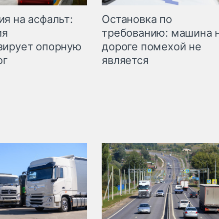
Остановка по
я на асфальт:
требованию: машина 
ия
дороге помехой не
зирует опорную
является
ог