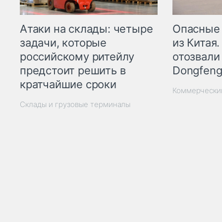
Опасные
Атаки на склады: четыре
из Китая.
задачи, которые
отозвали
российскому ритейлу
Dongfeng
предстоит решить в
кратчайшие сроки
Коммерчески
Склады и грузовые терминалы