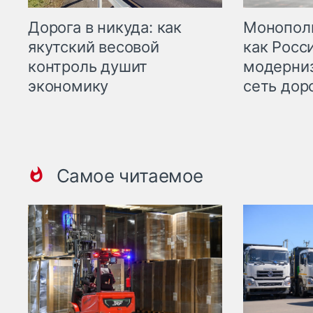
Дорога в никуда: как
Монополи
якутский весовой
как Росс
контроль душит
модерни
экономику
сеть дор
Самое читаемое