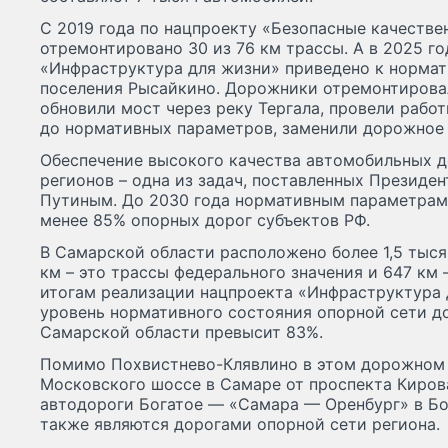
С 2019 года по нацпроекту «Безопасные качестве
отремонтировано 30 из 76 км трассы. А в 2025 г
«Инфраструктура для жизни» приведено к нормат
поселения Рысайкино. Дорожники отремонтирова
обновили мост через реку Тергала, провели рабо
до нормативных параметров, заменили дорожное 
Обеспечение высокого качества автомобильных д
регионов – одна из задач, поставленных Презид
Путиным. До 2030 года нормативным параметрам
менее 85% опорных дорог субъектов РФ.
В Самарской области расположено более 1,5 тыся
км – это трассы федерального значения и 647 км 
итогам реализации нацпроекта «Инфраструктура 
уровень нормативного состояния опорной сети до
Самарской области превысит 83%.
Помимо Похвистнево-Клявлино в этом дорожном 
Московского шоссе в Самаре от проспекта Кирова
автодороги Богатое — «Самара — Оренбург» в Бо
также являются дорогами опорной сети региона.