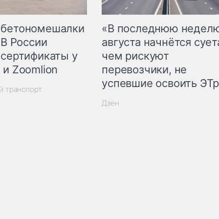
 бетономешалки
«В последнюю недел
 В России
августа начнётся суета
 сертификаты у
чем рискуют
 и Zoomlion
перевозчики, не
успевшие освоить ЭТ
й транспорт
Дзен