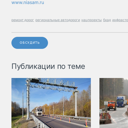
www.niasam.ru
ремонт дорог
региональные автодороги
нацпроекты
бкад
инфрастр
ОБСУДИТЬ
Публикации по теме