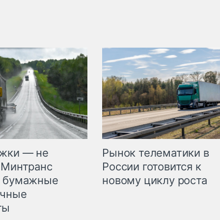
жки — не
Рынок телематики в
 Минтранс
России готовится к
л бумажные
новому циклу роста
очные
ты