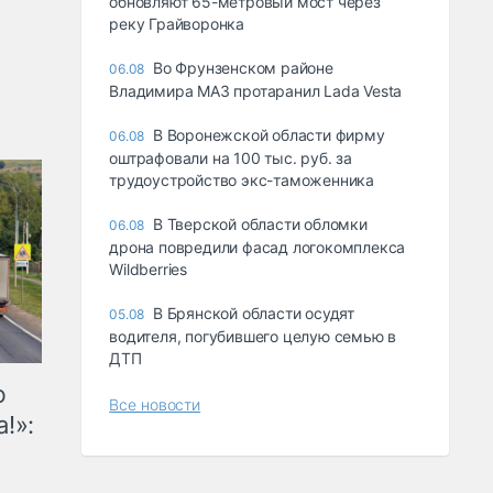
обновляют 65-метровый мост через
реку Грайворонка
Во Фрунзенском районе
06.08
Владимира МАЗ протаранил Lada Vesta
В Воронежской области фирму
06.08
оштрафовали на 100 тыс. руб. за
трудоустройство экс-таможенника
В Тверской области обломки
06.08
дрона повредили фасад логокомплекса
Wildberries
В Брянской области осудят
05.08
водителя, погубившего целую семью в
ДТП
ю
Все новости
!»: