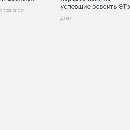
успевшие освоить ЭТ
й транспорт
Дзен