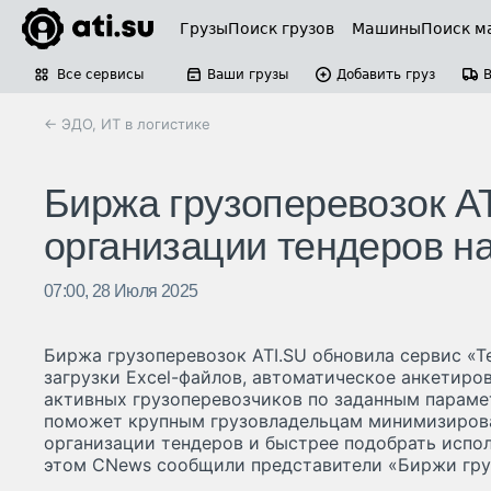
Грузы
Поиск грузов
Машины
Поиск м
Все сервисы
Ваши грузы
Добавить груз
← ЭДО, ИТ в логистике
Биржа грузоперевозок A
организации тендеров н
07:00, 28 Июля 2025
Биржа грузоперевозок ATI.SU обновила сервис «
загрузки Excel-файлов, автоматическое анкетиро
активных грузоперевозчиков по заданным параме
поможет крупным грузовладельцам минимизирова
организации тендеров и быстрее подобрать испол
этом CNews сообщили представители «Биржи груз