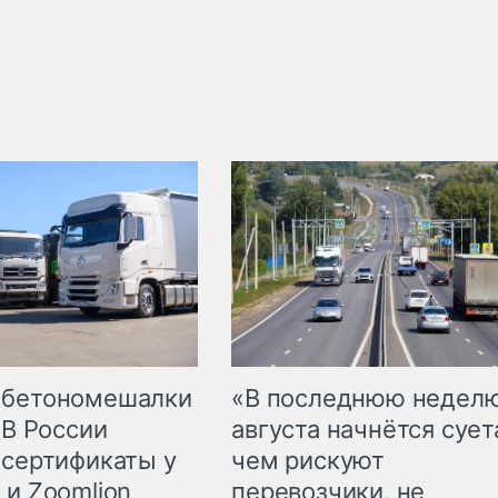
 бетономешалки
«В последнюю недел
 В России
августа начнётся суета
 сертификаты у
чем рискуют
 и Zoomlion
перевозчики, не