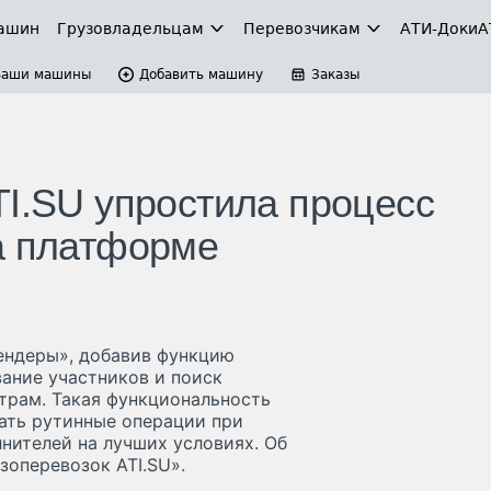
ашин
Грузовладельцам
Перевозчикам
АТИ-Доки
А
Ваши машины
Добавить машину
Заказы
TI.SU упростила процесс
а платформе
Тендеры», добавив функцию
вание участников и поиск
трам. Такая функциональность
ть рутинные операции при
нителей на лучших условиях. Об
оперевозок ATI.SU».