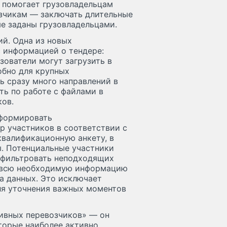
н помогает грузовладельцам
озчикам — заключать длительные
ые заданы грузовладельцами.
ий. Одна из новых
с информацией о тендере:
зователи могут загрузить в
обно для крупных
ь сразу много направлений в
ь по работе с файлами в
ков.
сформировать
р участников в соответствии с
квалификационную анкету, в
. Потенциальные участники
отфильтровать неподходящих
т всю необходимую информацию
а данных. Это исключает
я уточнения важных моментов
ивных перевозчиков» — он
торые наиболее активно