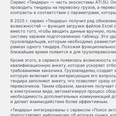
Сервис «Тендеры» — часть экосистемы ATI.SU. О
проводить тендеры на перевозку грузов, а перев
контракты в соответствии с параметрами, котор
В 2025 г. сервис «Тендеры» получил ряд обновлен
возможностей — функция загрузки файлов Excel 
вместо того, чтобы вводить данные вручную, поль
систему заранее подготовленную таблицу. Это уд
грузовладельцев, которым необходимо разместит
рамках одного тендера. Похожая функциональност
ближайшее время появится и для грузоперевозчи
Кроме этого, в сервисе появилась возможность 
квалификационную анкету, которая ускоряет отбо
требованиями заказчика. Грузовладелец создает 
которую включает все интересующие его вопросы
тендера заполняют анкету, что позволяет сразу 
перевозчиков. Таким образом, заказчик получае
в электронном виде, автоматизируя процесс сбор
необходимость дополнительных коммуникаций дл
и делает взаимодействие более эффективным.
«Тендеры» интегрированы с сервисом «Поиск акт
предоставляет информацию об игроках рынка, ко