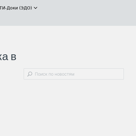
ТИ-Доки (ЭДО)
ка в