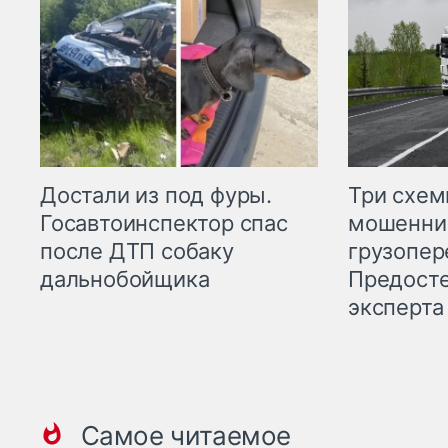
Три схе
Достали из под фуры.
мошенни
Госавтоинспектор спас
грузопер
после ДТП собаку
Предост
дальнобойщика
эксперта
Самое читаемое