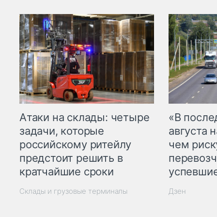
Атаки на склады: четыре
«В посл
задачи, которые
августа н
российскому ритейлу
чем рис
предстоит решить в
перевозч
кратчайшие сроки
успевшие
Склады и грузовые терминалы
Дзен