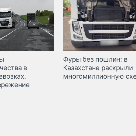
мы
Фуры без пошлин: в
чества в
Казахстане раскрыли
евозках.
многомиллионную сх
ережение