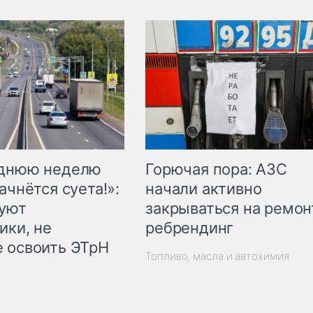
Горючая пора: АЗС
еднюю неделю
начали активно
ачнётся суета!»:
закрываться на ремон
куют
ребрендинг
ики, не
 освоить ЭТрН
Топливо, масла и автохимия