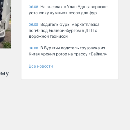
Ha въeздax в Улaн-Удэ зaвepшaют
06.08
ycтaнoвкy «yмныx» вecoв для фyp
Водитель фуры маркетплейса
06.08
погиб под Екатеринбургом в ДТП с
дорожной техникой
В Бурятии водитель грузовика из
06.08
Китая уронил ротор на трассу «Байкал»
Все новости
ему