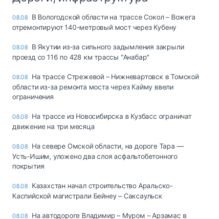
В Вологодской области на трассе Сокол – Вожега
08.08
отремонтируют 140-метровый мост через Кубену
В Якутии из-за сильного задымления закрыли
08.08
проезд со 116 по 428 км трассы "Анабар"
На трассе Стрежевой – Нижневартовск в Томской
08.08
области из-за ремонта моста через Кайму ввели
ограничения
На трассе из Новосибирска в Кузбасс ограничат
08.08
движение на три месяца
На севере Омской области, на дороге Тара —
08.08
Усть-Ишим, уложено два слоя асфальтобетонного
покрытия
Казахстан начал строительство Аральско-
08.08
Каспийской магистрали Бейнеу – Саксаульск
На автодороге Владимир – Муром – Арзамас в
08.08