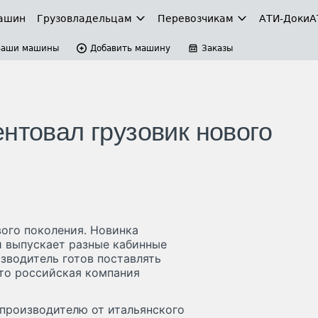
ашин
Грузовладельцам
Перевозчикам
АТИ-Доки
А
Ваши машины
Добавить машину
Заказы
нтовал грузовик нового
ого поколения. Новинка
ый выпускает разные кабинные
зводитель готов поставлять
что российская компания
производителю от итальянского