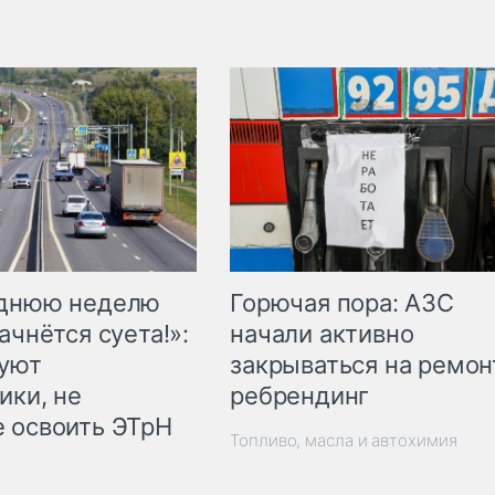
Горючая пора: АЗС
еднюю неделю
начали активно
ачнётся суета!»:
закрываться на ремон
куют
ребрендинг
ики, не
 освоить ЭТрН
Топливо, масла и автохимия