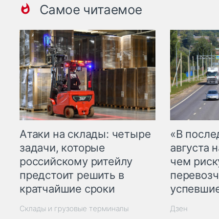
Самое читаемое
Атаки на склады: четыре
«В посл
задачи, которые
августа н
российскому ритейлу
чем рис
предстоит решить в
перевозч
кратчайшие сроки
успевшие
Склады и грузовые терминалы
Дзен