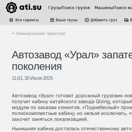
Грузы
Поиск грузов
Машины
Поиск м
Все сервисы
Ваши грузы
Добавить груз
← Коммерческий транспорт
Автозавод «Урал» запате
поколения
11:01, 30 Июля 2025
Автозавод «Урал» готовит дорожный грузовик нов
получит кабину китайского завода Qixing, котор
модули по заказам клиентов. «Поднебесный» прои
полнокомплектные кабину, но нельзя исключать, 
захочет заняться локализацией.
Нынешняя кабина досталась отечественному авто