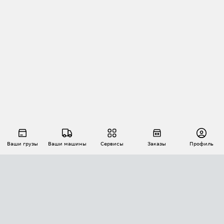
Ваши грузы
Ваши машины
Сервисы
Заказы
Профиль
АВТОМАТИЗАЦИЯ ПЕРЕВОЗОК
Площадки
Заказы
Торги
Тендеры
АТИ-Доки