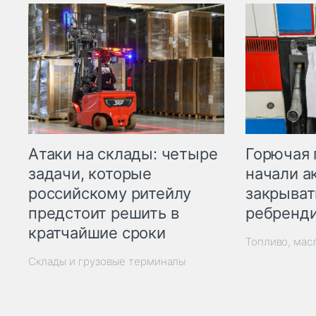
Горючая 
Атаки на склады: четыре
начали а
задачи, которые
закрыват
российскому ритейлу
ребренд
предстоит решить в
кратчайшие сроки
Топливо, мас
Склады и грузовые терминалы