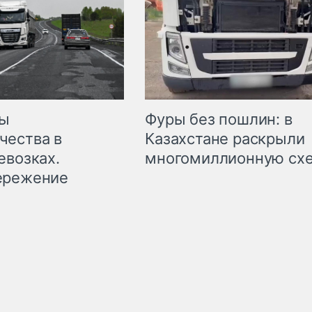
мы
Фуры без пошлин: в
чества в
Казахстане раскрыли
евозках.
многомиллионную сх
ережение