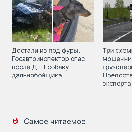
Три схе
Достали из под фуры.
мошенни
Госавтоинспектор спас
грузопер
после ДТП собаку
Предост
дальнобойщика
эксперта
Самое читаемое