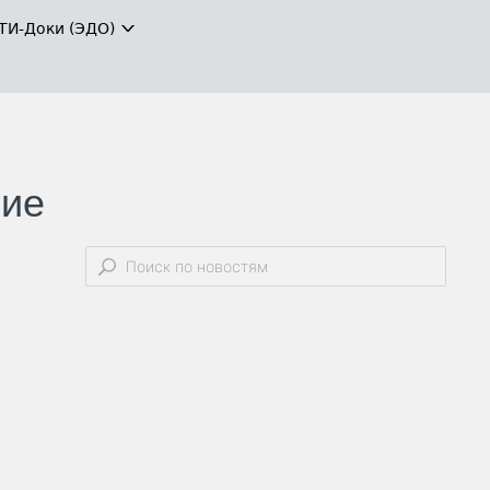
ТИ-Доки (ЭДО)
ние