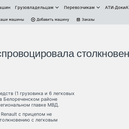
ашин
Грузовладельцам
Перевозчикам
АТИ-Доки
А
Ваши машины
Добавить машину
Заказы
спровоцировала столкнове
дств (1 грузовика и 6 легковых
 в Белореченском районе
региональном главке МВД.
Renault с прицепом не
столкновению с легковым