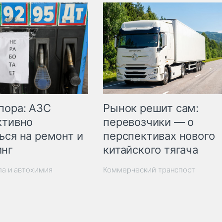
пора: АЗС
Рынок решит сам:
ктивно
перевозчики — о
ься на ремонт и
перспективах нового
инг
китайского тягача
ла и автохимия
Коммерческий транспорт