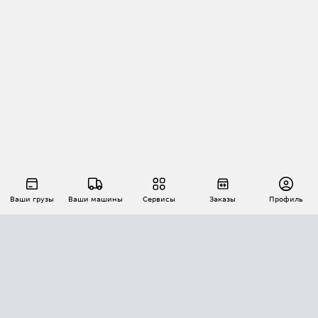
Ваши грузы
Ваши машины
Сервисы
Заказы
Профиль
АВТОМАТИЗАЦИЯ ПЕРЕВОЗОК
Площадки
Заказы
Торги
Тендеры
АТИ-Доки