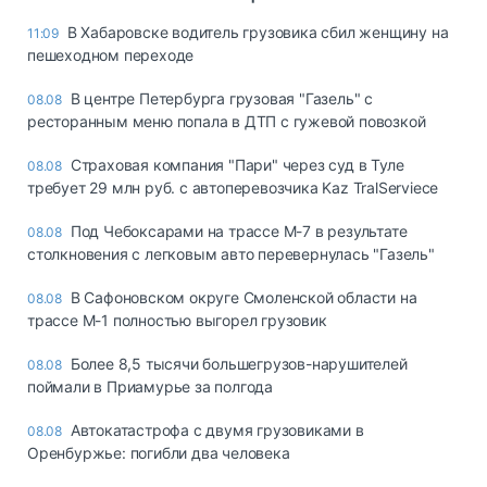
В Хабаровске водитель грузовика сбил женщину на
11:09
пешеходном переходе
В центре Петербурга грузовая "Газель" с
08.08
ресторанным меню попала в ДТП с гужевой повозкой
Страховая компания "Пари" через суд в Туле
08.08
требует 29 млн руб. с автоперевозчика Kaz TralServiece
Под Чебоксарами на трассе М-7 в результате
08.08
столкновения с легковым авто перевернулась "Газель"
В Сафоновском округе Смоленской области на
08.08
трассе М-1 полностью выгорел грузовик
Более 8,5 тысячи большегрузов-нарушителей
08.08
поймали в Приамурье за полгода
Автокатастрофа с двумя грузовиками в
08.08
Оренбуржье: погибли два человека