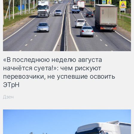
«В последнюю неделю августа
начнётся суета!»: чем рискуют
перевозчики, не успевшие освоить
ЭТрН
Дзен