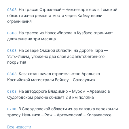
На трассе Стрежевой – Нижневартовск в Томской
08.08
области из-за ремонта моста через Кайму ввели
ограничения
На трассе из Новосибирска в Кузбасс ограничат
08.08
движение на три месяца
На севере Омской области, на дороге Тара —
08.08
Усть-Ишим, уложено два слоя асфальтобетонного
покрытия
Казахстан начал строительство Аральско-
08.08
Каспийской магистрали Бейнеу – Саксаульск
На автодороге Владимир – Муром – Арзамас в
08.08
Судогодском районе обновят 2,8 км полотна
В Свердловской области из-за паводка перекрыли
07.08
трассу Невьянск – Реж – Артемовский – Килачевское
Все новости