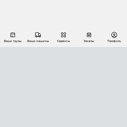
Ваши грузы
Ваши машины
Сервисы
Заказы
Профиль
АВТОМАТИЗАЦИЯ ПЕРЕВОЗОК
Площадки
Заказы
Торги
Тендеры
АТИ-Доки
GPS-мониторинг
АТИ Мессенджер
Цепочки грузов
API ATI.SU
ПОЛЕЗНОЕ
Расчет расстояний
БЕЗОПАСНОСТЬ
Академия ATI.SU