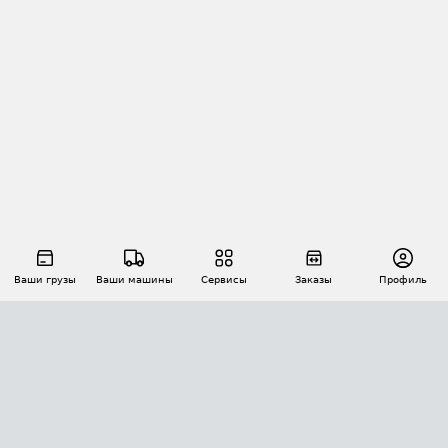
Ваши грузы
Ваши машины
Сервисы
Заказы
Профиль
АВТОМАТИЗАЦИЯ ПЕРЕВОЗОК
Площадки
Заказы
Торги
Тендеры
АТИ-Доки