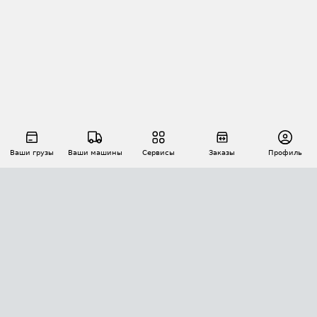
Ваши грузы
Ваши машины
Сервисы
Заказы
Профиль
АВТОМАТИЗАЦИЯ ПЕРЕВОЗОК
Площадки
Заказы
Торги
Тендеры
АТИ-Доки
GPS-мониторинг
АТИ Мессенджер
Цепочки грузов
API ATI.SU