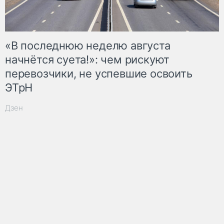
«В последнюю неделю августа
начнётся суета!»: чем рискуют
перевозчики, не успевшие освоить
ЭТрН
Дзен