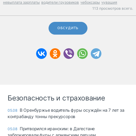
невыплата зарплаты
водители грузовиков
чебоксары
чувашия
113 просмотров всего.
ОБСУДИТЬ
Безопасность и страхование
В Оренбуржье водитель фуры осуждён на 7 лет за
05.08
контрабанду тонны прекурсоров
Притворился иранским: в Дагестане
05.08
заблокировали фуры с армянским перцем