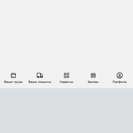
Ваши грузы
Ваши машины
Сервисы
Заказы
Профиль
АВТОМАТИЗАЦИЯ ПЕРЕВОЗОК
Площадки
Заказы
Торги
Тендеры
АТИ-Доки
GPS-мониторинг
АТИ Мессенджер
Цепочки грузов