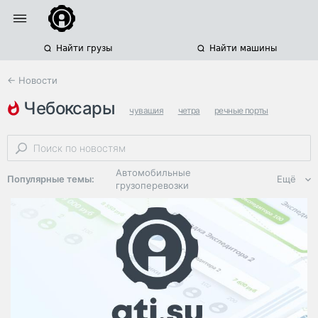
Найти грузы
Найти машины
← Новости
чебоксары
чувашия
четра
речные порты
Автомобильные
Популярные темы:
Ещё
грузоперевозки
Региональная
логистика
ЭДО, ИТ в
логистике
Дороги,
инфраструктура