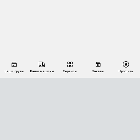
Ваши грузы
Ваши машины
Сервисы
Заказы
Профиль
АВТОМАТИЗАЦИЯ ПЕРЕВОЗОК
Площадки
Заказы
Торги
Тендеры
АТИ-Доки
GPS-мониторинг
АТИ Мессенджер
Цепочки грузов
API ATI.SU