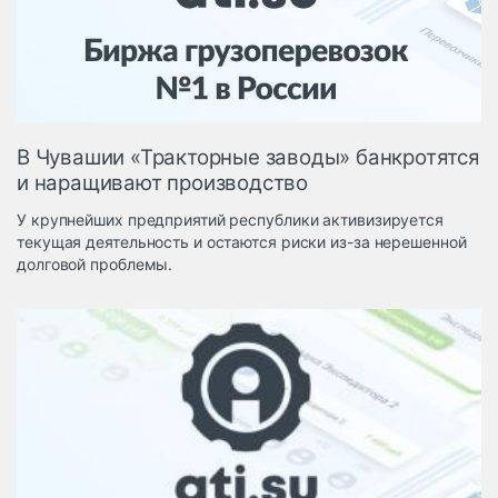
Логистика, грузы
Негабаритные и
опасные грузы
Безопасность и
страхование
В Чувашии «Тракторные заводы» банкротятся
Таможня и ВЭД
и наращивают производство
Склады и
У крупнейших предприятий республики активизируется
грузовые
текущая деятельность и остаются риски из-за нерешенной
терминалы
долговой проблемы.
Коммерческий
транспорт
Спецтехника
Автосервис,
запчасти, шины
Топливо, масла и
Дзен
автохимия