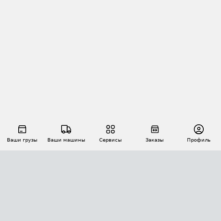
Ваши грузы
Ваши машины
Сервисы
Заказы
Профиль
АВТОМАТИЗАЦИЯ ПЕРЕВОЗОК
Площадки
Заказы
Торги
Тендеры
АТИ-Доки