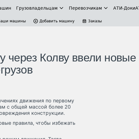
ашин
Грузовладельцам
Перевозчикам
АТИ-Доки
А
Ваши машины
Добавить машину
Заказы
у через Колву ввели новые
грузов
ичениях движения по первому
ам с общей массой более 20
повреждения конструкции.
овые правила, чтобы избежать