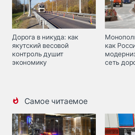
Дорога в никуда: как
Монополи
якутский весовой
как Росс
контроль душит
модерни
экономику
сеть дор
Самое читаемое