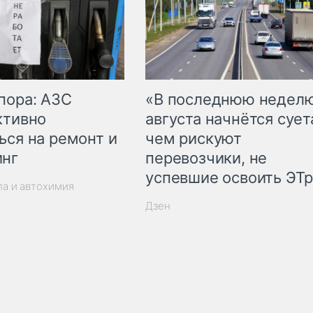
пора: АЗС
«В последнюю недел
ктивно
августа начнётся суета
ься на ремонт и
чем рискуют
инг
перевозчики, не
успевшие освоить ЭТ
ла и автохимия
Дзен