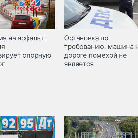
Остановка по
я на асфальт:
требованию: машина 
ия
дороге помехой не
зирует опорную
является
ог