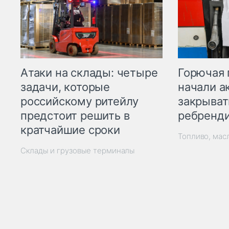
Горючая 
Атаки на склады: четыре
начали а
задачи, которые
закрыват
российскому ритейлу
ребренд
предстоит решить в
кратчайшие сроки
Топливо, мас
Склады и грузовые терминалы