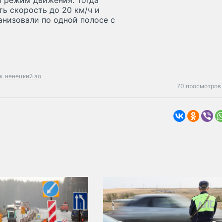
й режим движения. Тогда
ь скорость до 20 км/ч и
анизовали по одной полосе с
к
ненецкий ао
70 просмотров 