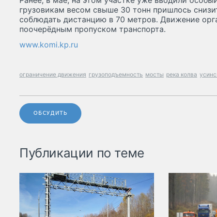
Ранее, в мае, на этом участке уже вводили особы
грузовикам весом свыше 30 тонн пришлось снизит
соблюдать дистанцию в 70 метров. Движение орг
поочерёдным пропуском транспорта.
www.komi.kp.ru
ограничение движения
грузоподъемность
мосты
река колва
усинс
ОБСУДИТЬ
Публикации по теме