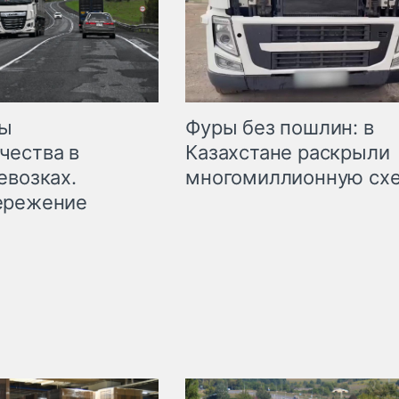
мы
Фуры без пошлин: в
чества в
Казахстане раскрыли
евозках.
многомиллионную сх
ережение