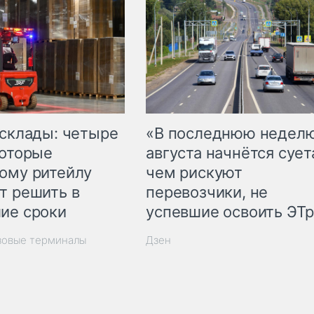
 склады: четыре
«В последнюю недел
которые
августа начнётся суета
ому ритейлу
чем рискуют
т решить в
перевозчики, не
ие сроки
успевшие освоить ЭТ
зовые терминалы
Дзен