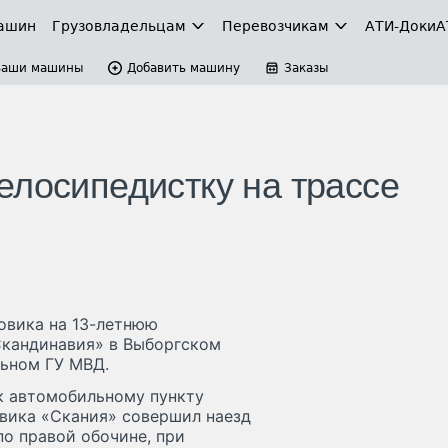
ашин
Грузовладельцам
Перевозчикам
АТИ-Доки
А
Ваши машины
Добавить машину
Заказы
елосипедистку на трассе
овика на 13-летнюю
Скандинавия» в Выборгском
льном ГУ МВД.
 к автомобильному пункту
овика «Скания» совершил наезд
по правой обочине, при