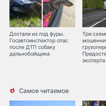
Три схе
Достали из под фуры.
мошенни
Госавтоинспектор спас
грузопер
после ДТП собаку
Предост
дальнобойщика
эксперта
Самое читаемое