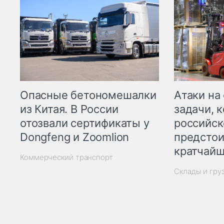
Опасные бетономешалки
Атаки на
из Китая. В России
задачи, 
отозвали сертификаты у
российск
Dongfeng и Zoomlion
предстои
кратчайш
Коммерческий транспорт
Склады и гру