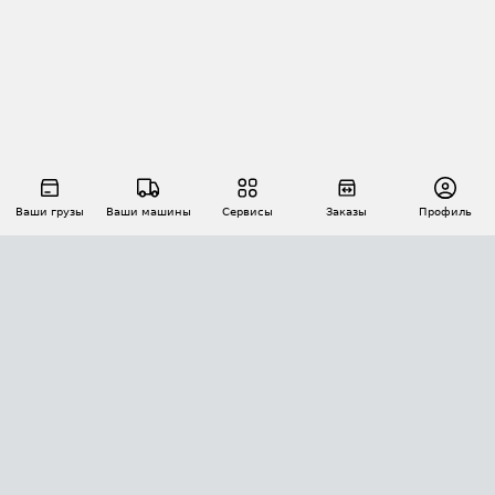
Ваши грузы
Ваши машины
Сервисы
Заказы
Профиль
АВТОМАТИЗАЦИЯ ПЕРЕВОЗОК
Площадки
Заказы
Торги
Тендеры
АТИ-Доки
GPS-мониторинг
АТИ Мессенджер
Цепочки грузов
API ATI.SU
ПОЛЕЗНОЕ