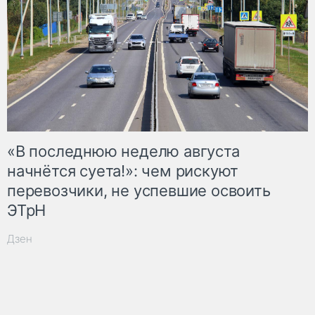
«В последнюю неделю августа
начнётся суета!»: чем рискуют
перевозчики, не успевшие освоить
ЭТрН
Дзен