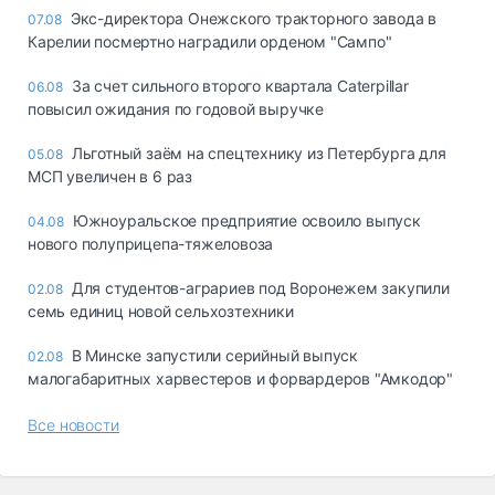
Экс-директора Онежского тракторного завода в
07.08
Карелии посмертно наградили орденом "Сампо"
За счет сильного второго квартала Caterpillar
06.08
повысил ожидания по годовой выручке
Льготный заём на спецтехнику из Петербурга для
05.08
МСП увеличен в 6 раз
Южноуральское предприятие освоило выпуск
04.08
нового полуприцепа-тяжеловоза
Для студентов-аграриев под Воронежем закупили
02.08
семь единиц новой сельхозтехники
В Минске запустили серийный выпуск
02.08
малогабаритных харвестеров и форвардеров "Амкодор"
Все новости