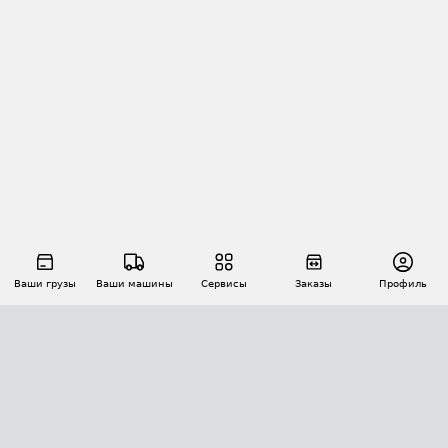
Ваши грузы
Ваши машины
Сервисы
Заказы
Профиль
АВТОМАТИЗАЦИЯ ПЕРЕВОЗОК
Площадки
Заказы
Торги
Тендеры
АТИ-Доки