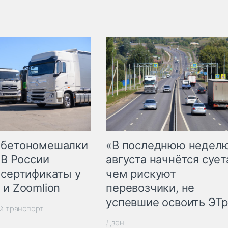
 бетономешалки
«В последнюю недел
 В России
августа начнётся суета
 сертификаты у
чем рискуют
 и Zoomlion
перевозчики, не
успевшие освоить ЭТ
й транспорт
Дзен