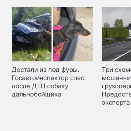
Три схе
Достали из под фуры.
мошенни
Госавтоинспектор спас
грузопер
после ДТП собаку
Предост
дальнобойщика
эксперта