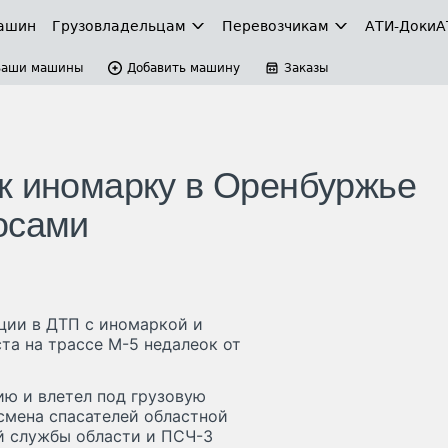
ашин
Грузовладельцам
Перевозчикам
АТИ-Доки
А
Ваши машины
Добавить машину
Заказы
к иномарку в Оренбуржье
осами
ции в ДТП с иномаркой и
та на трассе М-5 недалеок от
ию и влетел под грузовую
смена спасателей областной
й службы области и ПСЧ-3