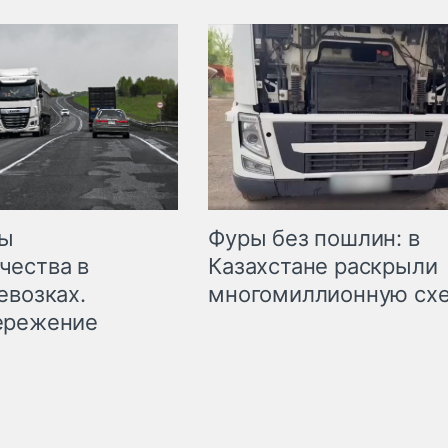
мы
Фуры без пошлин: в
чества в
Казахстане раскрыли
евозках.
многомиллионную сх
ережение