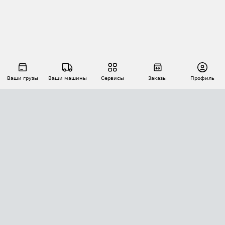
Ваши грузы
Ваши машины
Сервисы
Заказы
Профиль
АВТОМАТИЗАЦИЯ ПЕРЕВОЗОК
Площадки
Заказы
Торги
Тендеры
АТИ-Доки
GPS-мониторинг
АТИ Мессенджер
Цепочки грузов
API ATI.SU
ПОЛЕЗНОЕ
Расчет расстояний
БЕЗОПАСНОСТЬ