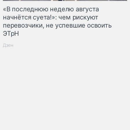
«В последнюю неделю августа
начнётся суета!»: чем рискуют
перевозчики, не успевшие освоить
ЭТрН
Дзен