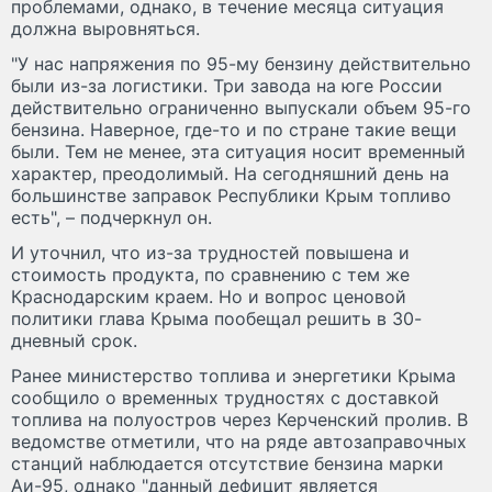
проблемами, однако, в течение месяца ситуация
должна выровняться.
"У нас напряжения по 95-му бензину действительно
были из-за логистики. Три завода на юге России
действительно ограниченно выпускали объем 95-го
бензина. Наверное, где-то и по стране такие вещи
были. Тем не менее, эта ситуация носит временный
характер, преодолимый. На сегодняшний день на
большинстве заправок Республики Крым топливо
есть", – подчеркнул он.
И уточнил, что из-за трудностей повышена и
стоимость продукта, по сравнению с тем же
Краснодарским краем. Но и вопрос ценовой
политики глава Крыма пообещал решить в 30-
дневный срок.
Ранее министерство топлива и энергетики Крыма
сообщило о временных трудностях с доставкой
топлива на полуостров через Керченский пролив. В
ведомстве отметили, что на ряде автозаправочных
станций наблюдается отсутствие бензина марки
Аи-95, однако "данный дефицит является