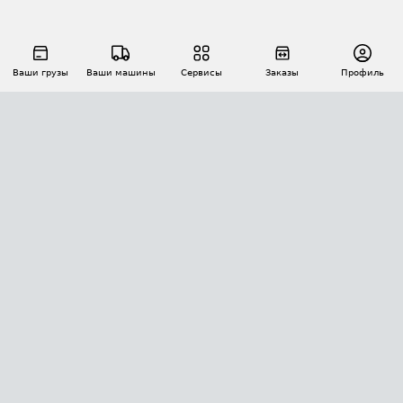
Ваши грузы
Ваши машины
Сервисы
Заказы
Профиль
АВТОМАТИЗАЦИЯ ПЕРЕВОЗОК
Площадки
Заказы
Торги
Тендеры
АТИ-Доки
GPS-мониторинг
АТИ Мессенджер
Цепочки грузов
API ATI.SU
ПОЛЕЗНОЕ
Расчет расстояний
БЕЗОПАСНОСТЬ
Академия ATI.SU
ATI.SU о безопасности
Звезды ATI.SU на вашем сайте
КОНТАКТЫ И ТАРИФЫ
Памятка по проверке контрагентов
Индекс ATI.SU FTL РФ
О системе ATI.SU