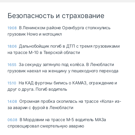
Безопасность и страхование
В Ленинском районе Оренбурга столкнулись
19:08
грузовик Howo и мотоцикл
Дальнобойщик погиб в ДТП с тремя грузовиками
18:06
на трассе М-10 в Тверской области
За секунду затянуло под колёса. В Ленобласти
16:55
грузовик наехал на женщину у пешеходного перехода
На КАД фургоны бились о КАМАЗ, ограждение и
15:10
друг о друга. Погиб водитель
Огромная пробка скопилась на трассе «Кола» из-
14:08
за аварии с фурой в Ленобласти
В Мордовии на трассе М-5 водитель МАЗа
06.08
спровоцировал смертельную аварию