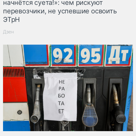
начнётся суета!»: чем рискуют
перевозчики, не успевшие освоить
ЭТрН
Дзен