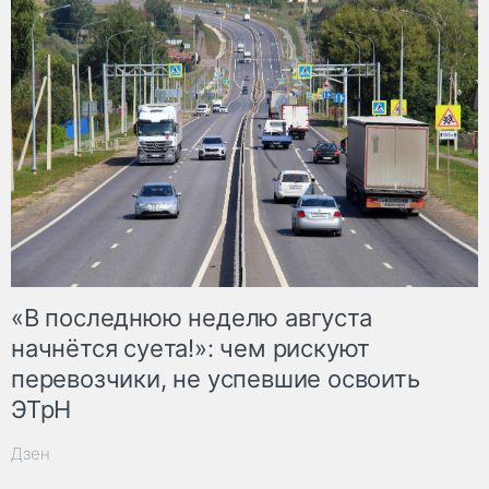
«В последнюю неделю августа
начнётся суета!»: чем рискуют
перевозчики, не успевшие освоить
ЭТрН
Дзен