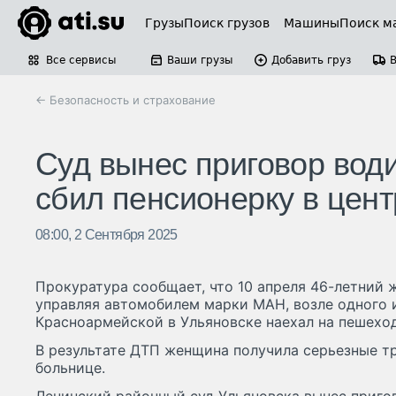
Грузы
Поиск грузов
Машины
Поиск м
Все сервисы
Ваши грузы
Добавить груз
← Безопасность и страхование
Суд вынес приговор вод
сбил пенсионерку в цен
08:00, 2 Сентября 2025
Прокуратура сообщает, что 10 апреля 46-летний ж
управляя автомобилем марки МАН, возле одного 
Красноармейской в Ульяновске наехал на пешехо
В результате ДТП женщина получила серьезные т
больнице.