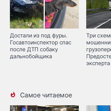
Три схе
Достали из под фуры.
мошенни
Госавтоинспектор спас
грузопер
после ДТП собаку
Предост
дальнобойщика
эксперта
Самое читаемое