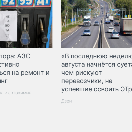
пора: АЗС
«В последнюю недел
ктивно
августа начнётся суета
ься на ремонт и
чем рискуют
инг
перевозчики, не
успевшие освоить ЭТ
ла и автохимия
Дзен