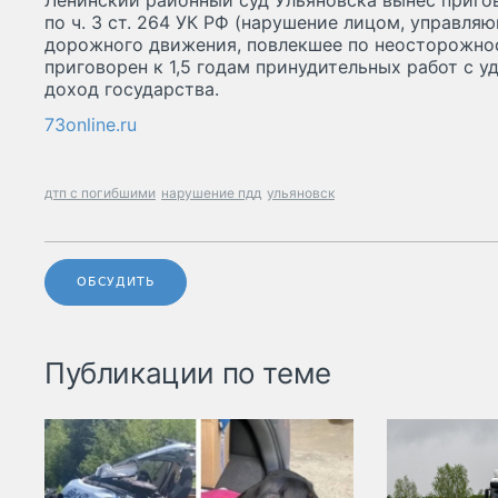
Ленинский районный суд Ульяновска вынес приго
по ч. 3 ст. 264 УК РФ (нарушение лицом, управл
дорожного движения, повлекшее по неосторожнос
приговорен к 1,5 годам принудительных работ с у
доход государства.
73online.ru
дтп с погибшими
нарушение пдд
ульяновск
ОБСУДИТЬ
Публикации по теме