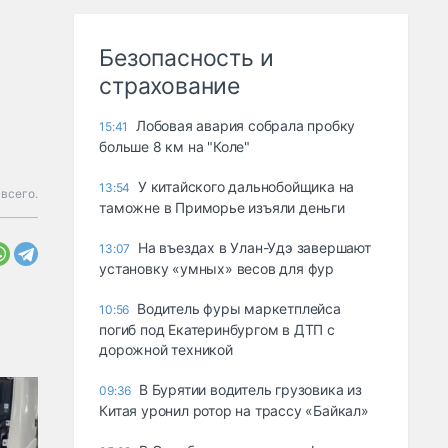
Безопасность и
страхование
Лобовая авария собрала пробку
15:41
больше 8 км на "Коле"
У китайского дальнобойщика на
13:54
 всего.
таможне в Приморье изъяли деньги
Ha въeздax в Улaн-Удэ зaвepшaют
13:07
ycтaнoвкy «yмныx» вecoв для фyp
Водитель фуры маркетплейса
10:56
погиб под Екатеринбургом в ДТП с
дорожной техникой
В Бурятии водитель грузовика из
09:36
Китая уронил ротор на трассу «Байкал»