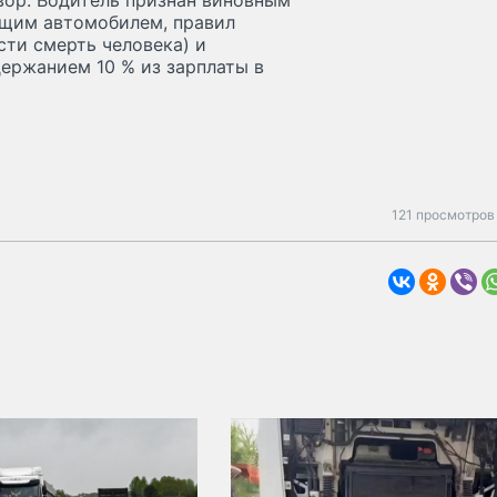
вор. Водитель признан виновным
яющим автомобилем, правил
ти смерть человека) и
держанием 10 % из зарплаты в
121 просмотров