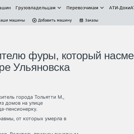
ашин
Грузовладельцам
Перевозчикам
АТИ-Доки
А
Ваши машины
Добавить машину
Заказы
ителю фуры, который насме
тре Ульяновска
итель города Тольятти М.,
из домов на улице
да-пенсионерку.
равмы, от которых умерла в