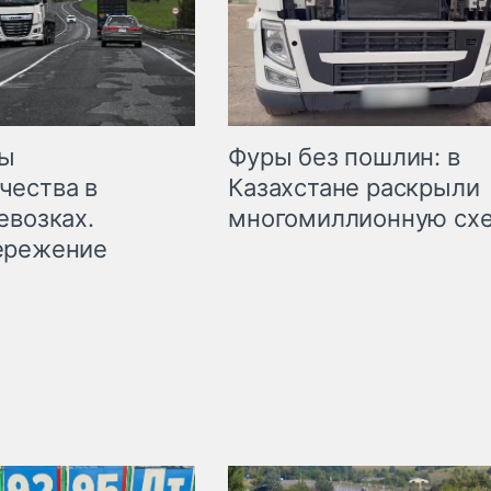
мы
Фуры без пошлин: в
чества в
Казахстане раскрыли
евозках.
многомиллионную сх
ережение