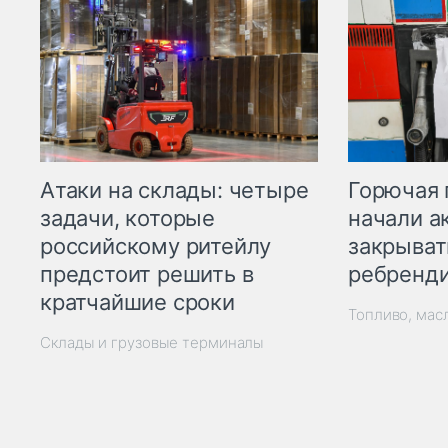
Горючая 
Атаки на склады: четыре
начали а
задачи, которые
закрыват
российскому ритейлу
ребренд
предстоит решить в
кратчайшие сроки
Топливо, мас
Склады и грузовые терминалы