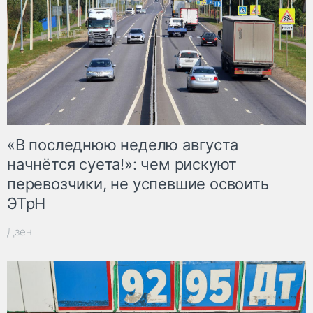
«В последнюю неделю августа
начнётся суета!»: чем рискуют
перевозчики, не успевшие освоить
ЭТрН
Дзен