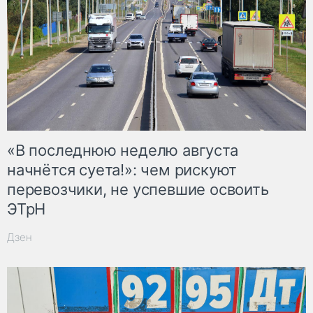
«В последнюю неделю августа
начнётся суета!»: чем рискуют
перевозчики, не успевшие освоить
ЭТрН
Дзен