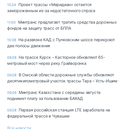
Проект трассы «Меридиан» остается
15:34
замороженным из-за недостаточного спроса
Минтранс предлагает тратить средства дорожных
11:00
фондов на защиту трасс от БПЛА
На развязке КАД с Пулковским шоссе перекроют
10:38
две полосы движения
На трассе Курск – Касторное обновляют 65-
06.08
метровый мост через реку Грайворонка
В Омской области дорожные службы обновляют
06.08
десятикилометровый участок трассы Тара – Усть-Ишим
Минтранс Казахстана с середины августа
06.08
поднимет плату за пользование БАКАД
Первая российская станция LTE заработала на
06.08
федеральной трассе в Чувашии
Все новости