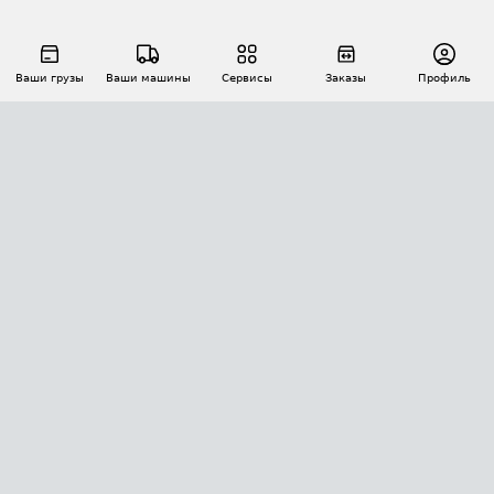
Ваши грузы
Ваши машины
Сервисы
Заказы
Профиль
АВТОМАТИЗАЦИЯ ПЕРЕВОЗОК
Площадки
Заказы
Торги
Тендеры
АТИ-Доки
GPS-мониторинг
АТИ Мессенджер
Цепочки грузов
API ATI.SU
ПОЛЕЗНОЕ
Расчет расстояний
БЕЗОПАСНОСТЬ
Академия ATI.SU
ATI.SU о безопасности
Звезды ATI.SU на вашем сайте
КОНТАКТЫ И ТАРИФЫ
Памятка по проверке контрагентов
Индекс ATI.SU FTL РФ
О системе ATI.SU
Светофор+