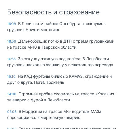
Безопасность и страхование
В Ленинском районе Оренбурга столкнулись
19:08
грузовик Howo и мотоцикл
Дальнобойщик погиб в ДТП с тремя грузовиками
18:06
на трассе М-10 в Тверской области
За секунду затянуло под колёса. В Ленобласти
16:55
грузовик наехал на женщину у пешеходного перехода
На КАД фургоны бились о КАМАЗ, ограждение и
15:10
друг о друга. Погиб водитель
Огромная пробка скопилась на трассе «Кола» из-
14:08
за аварии с фурой в Ленобласти
В Мордовии на трассе М-5 водитель МАЗа
06.08
спровоцировал смертельную аварию
Трое человек получили травмы при столкновении