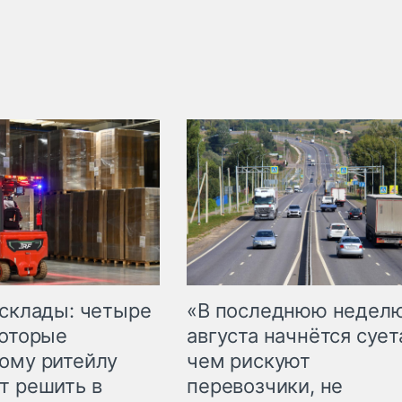
 склады: четыре
«В последнюю недел
которые
августа начнётся суета
ому ритейлу
чем рискуют
т решить в
перевозчики, не