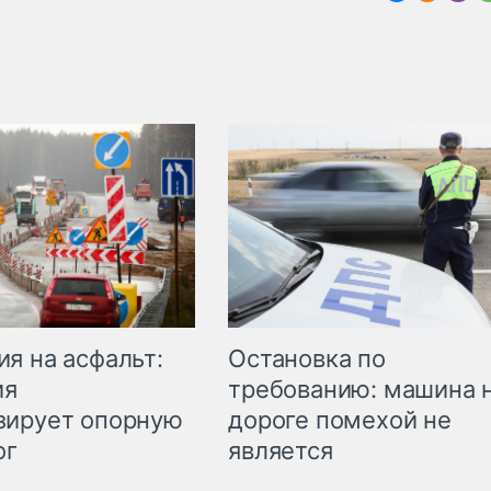
Остановка по
я на асфальт:
требованию: машина 
ия
дороге помехой не
зирует опорную
является
ог