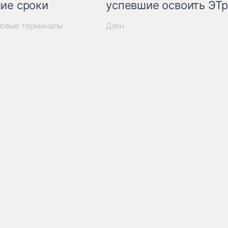
ие сроки
успевшие освоить ЭТ
зовые терминалы
Дзен