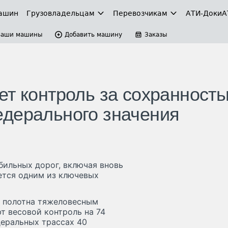
ашин
Грузовладельцам
Перевозчикам
АТИ-Доки
А
Ваши машины
Добавить машину
Заказы
ет контроль за сохранност
едерального значения
бильных дорог, включая вновь
ется одним из ключевых
 полотна тяжеловесным
 весовой контроль на 74
деральных трассах 40