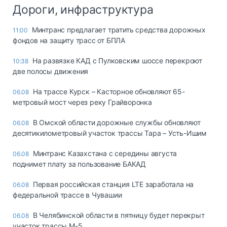
Дороги, инфраструктура
Минтранс предлагает тратить средства дорожных
11:00
фондов на защиту трасс от БПЛА
На развязке КАД с Пулковским шоссе перекроют
10:38
две полосы движения
На трассе Курск – Касторное обновляют 65-
06.08
метровый мост через реку Грайворонка
В Омской области дорожные службы обновляют
06.08
десятикилометровый участок трассы Тара – Усть-Ишим
Минтранс Казахстана с середины августа
06.08
поднимет плату за пользование БАКАД
Первая российская станция LTE заработала на
06.08
федеральной трассе в Чувашии
В Челябинской области в пятницу будет перекрыт
06.08
участок трассы М-5