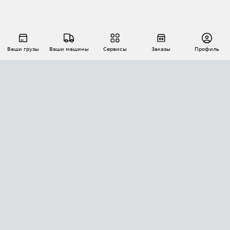
Ваши грузы
Ваши машины
Сервисы
Заказы
Профиль
АВТОМАТИЗАЦИЯ ПЕРЕВОЗОК
Площадки
Заказы
Торги
Тендеры
АТИ-Доки
GPS-мониторинг
АТИ Мессенджер
Цепочки грузов
API ATI.SU
ПОЛЕЗНОЕ
Расчет расстояний
БЕЗОПАСНОСТЬ
Академия ATI.SU
ATI.SU о безопасности
Звезды ATI.SU на вашем сайте
КОНТАКТЫ И ТАРИФЫ
Памятка по проверке контрагентов
Индекс ATI.SU FTL РФ