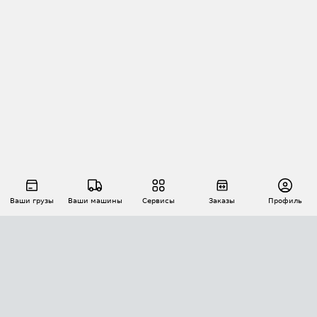
Ваши грузы
Ваши машины
Сервисы
Заказы
Профиль
АВТОМАТИЗАЦИЯ ПЕРЕВОЗОК
Площадки
Заказы
Торги
Тендеры
АТИ-Доки