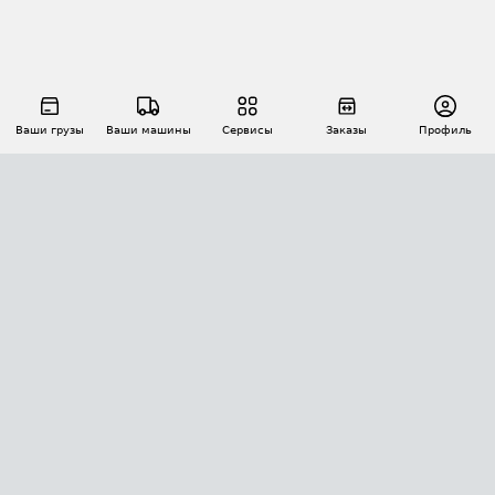
Ваши грузы
Ваши машины
Сервисы
Заказы
Профиль
АВТОМАТИЗАЦИЯ ПЕРЕВОЗОК
Площадки
Заказы
Торги
Тендеры
АТИ-Доки
GPS-мониторинг
АТИ Мессенджер
Цепочки грузов
API ATI.SU
ПОЛЕЗНОЕ
Расчет расстояний
БЕЗОПАСНОСТЬ
Академия ATI.SU
ATI.SU о безопасности
Звезды ATI.SU на вашем сайте