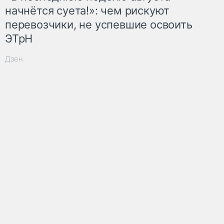
начнётся суета!»: чем рискуют
перевозчики, не успевшие освоить
ЭТрН
Дзен