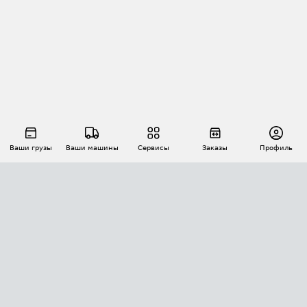
Ваши грузы
Ваши машины
Сервисы
Заказы
Профиль
АВТОМАТИЗАЦИЯ ПЕРЕВОЗОК
Площадки
Заказы
Торги
Тендеры
АТИ-Доки
GPS-мониторинг
АТИ Мессенджер
Цепочки грузов
API ATI.SU