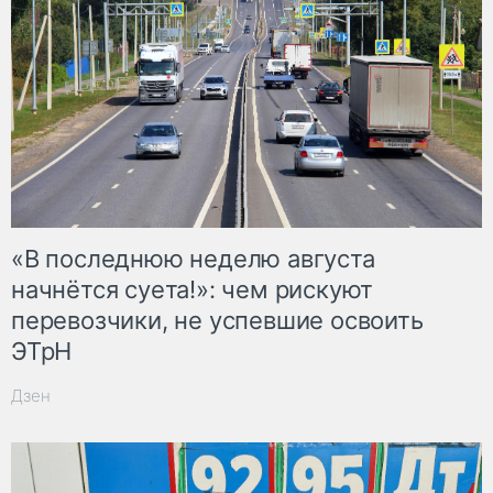
«В последнюю неделю августа
начнётся суета!»: чем рискуют
перевозчики, не успевшие освоить
ЭТрН
Дзен