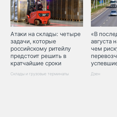
Атаки на склады: четыре
«В посл
задачи, которые
августа н
российскому ритейлу
чем рис
предстоит решить в
перевозч
кратчайшие сроки
успевшие
Склады и грузовые терминалы
Дзен