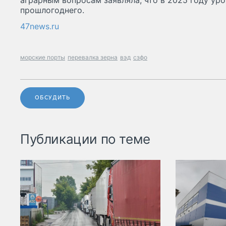
аграрным вопросам заявляла, что в 2025 году ур
прошлогоднего.
47news.ru
морские порты
перевалка зерна
вэд
сзфо
ОБСУДИТЬ
Публикации по теме