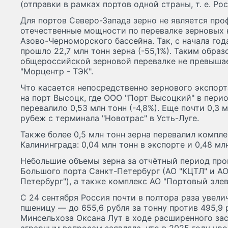
(отправки в рамках портов одной страны, т. е. Рос
Для портов Северо-Запада зерно не является пр
отечественные мощности по перевалке зерновых 
Азово-Черноморского бассейна. Так, с начала год
прошло 22,7 млн тонн зерна (-55,1%). Таким образ
общероссийской зерновой перевалке не превышае
"Морцентр - ТЭК".
Что касается непосредственно зернового экспорт
на порт Высоцк, где ООО "Порт Высоцкий" в перио
перевалило 0,53 млн тонн (-4,8%). Еще почти 0,3 
рубеж с терминала "Новотрас" в Усть-Луге.
Также более 0,5 млн тонн зерна перевалил компл
Калининграда: 0,04 млн тонн в экспорте и 0,48 мл
Небольшие объемы зерна за отчётный период про
Большого порта Санкт-Петербург (АО "КЦТЛ" и АО
Петербург"), а также комплекс АО "Портовый элев
С 24 сентября Россия почти в полтора раза увел
пшеницу — до 655,6 рубля за тонну против 495,9 
Минсельхоза Оксана Лут в ходе расширенного за