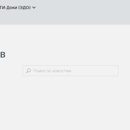
ТИ-Доки (ЭДО)
 в