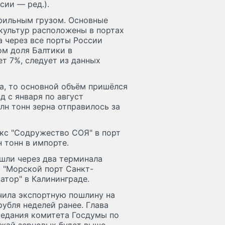
сии — ред.).
офильным грузом. Основные
культур расположены в портах
а через все порты России
ом доля Балтики в
т 7%, следует из данных
а, то основной объём пришёлся
д с января по август
млн тонн зерна отправилось за
екс "Содружество СОЯ" в порт
н тонн в импорте.
шли через два терминала
 "Морской порт Санкт-
атор" в Калининграде.
ичила экспортную пошлину на
рубля неделей ранее. Глава
седания комитета Госдумы по