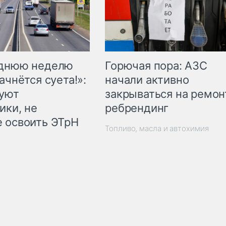
Горючая пора: АЗС
еднюю неделю
начали активно
ачнётся суета!»:
закрываться на ремон
куют
ребрендинг
ики, не
 освоить ЭТрН
Топливо, масла и автохимия