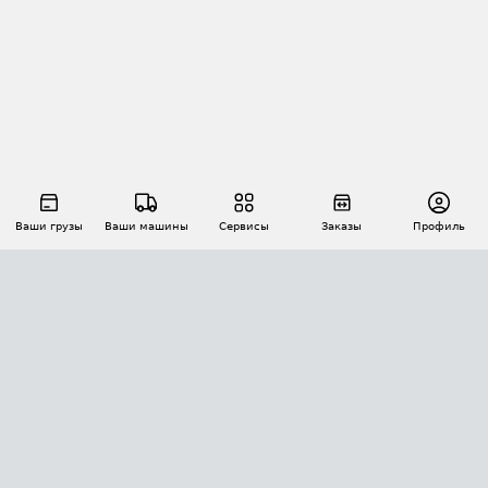
Ваши грузы
Ваши машины
Сервисы
Заказы
Профиль
АВТОМАТИЗАЦИЯ ПЕРЕВОЗОК
Площадки
Заказы
Торги
Тендеры
АТИ-Доки
GPS-мониторинг
АТИ Мессенджер
Цепочки грузов
API ATI.SU
ПОЛЕЗНОЕ