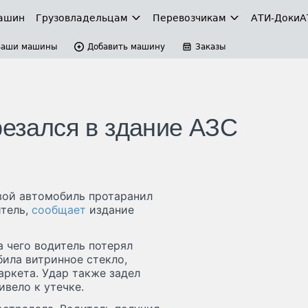
ашин
Грузовладельцам
Перевозчикам
АТИ-Доки
А
Ваши машины
Добавить машину
Заказы
резался в здание АЗС
овой автомобиль протаранил
итель,
сообщает
издание
а чего водитель потерял
била витринное стекло,
ркета. Удар также задел
ивело к утечке.