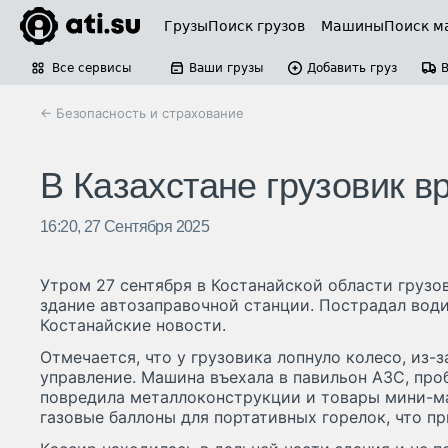
Грузы
Поиск грузов
Машины
Поиск м
Все сервисы
Ваши грузы
Добавить груз
← Безопасность и страхование
В Казахстане грузовик в
16:20, 27 Сентября 2025
Утром 27 сентября в Костанайской области груз
здание автозаправочной станции. Пострадал вод
Костанайские новости.
Отмечается, что у грузовика лопнуло колесо, из-з
управление. Машина въехала в павильон АЗС, про
повредила металлоконструкции и товары мини-ма
газовые баллоны для портативных горелок, что пр