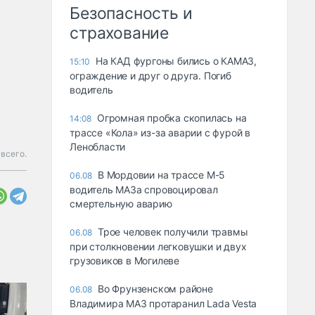
Безопасность и
страхование
На КАД фургоны бились о КАМАЗ,
15:10
ограждение и друг о друга. Погиб
водитель
Огромная пробка скопилась на
14:08
трассе «Кола» из-за аварии с фурой в
Ленобласти
всего.
В Мордовии на трассе М-5
06.08
водитель МАЗа спровоцировал
смертельную аварию
Трое человек получили травмы
06.08
при столкновении легковушки и двух
грузовиков в Могилеве
Во Фрунзенском районе
06.08
Владимира МАЗ протаранил Lada Vesta