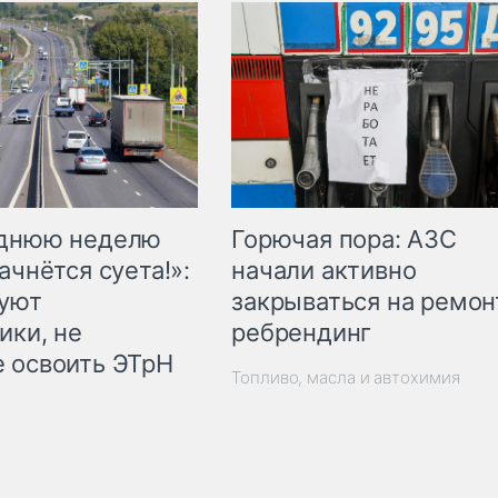
Горючая пора: АЗС
еднюю неделю
начали активно
ачнётся суета!»:
закрываться на ремон
куют
ребрендинг
ики, не
 освоить ЭТрН
Топливо, масла и автохимия