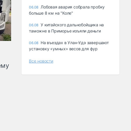
Лобовая авария собрала пробку
06.08
больше 8 км на "Коле"
У китайского дальнобойщика на
06.08
таможне в Приморье изъяли деньги
Ha въeздax в Улaн-Удэ зaвepшaют
06.08
ycтaнoвкy «yмныx» вecoв для фyp
Все новости
ему