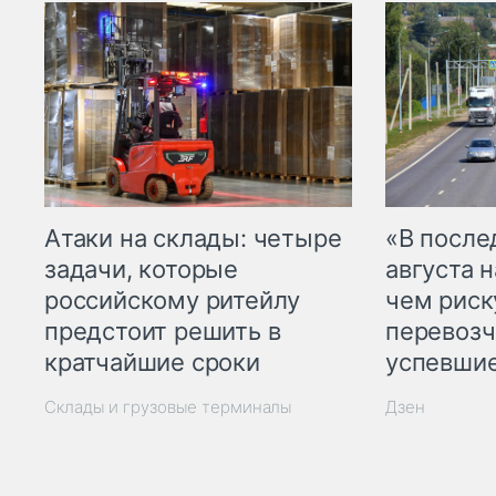
Атаки на склады: четыре
«В посл
задачи, которые
августа н
российскому ритейлу
чем рис
предстоит решить в
перевозч
кратчайшие сроки
успевшие
Склады и грузовые терминалы
Дзен