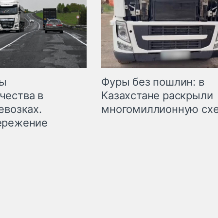
мы
Фуры без пошлин: в
чества в
Казахстане раскрыли
евозках.
многомиллионную сх
ережение