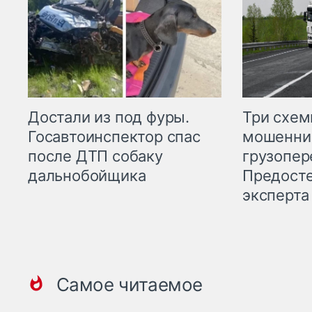
Три схе
Достали из под фуры.
мошенни
Госавтоинспектор спас
грузопер
после ДТП собаку
Предост
дальнобойщика
эксперта
Самое читаемое