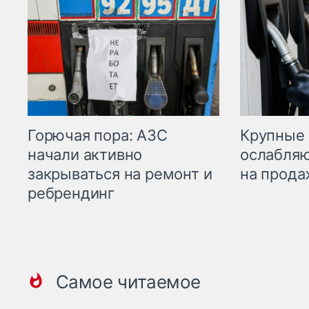
Горючая пора: АЗС
Крупные 
начали активно
ослабляю
закрываться на ремонт и
на прода
ребрендинг
Самое читаемое