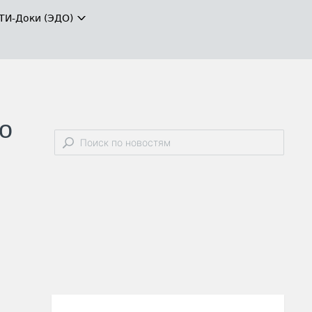
ТИ-Доки (ЭДО)
о