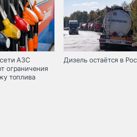
сети АЗС
Дизель остаётся в Ро
т ограничения
жу топлива