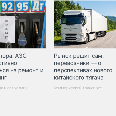
пора: АЗС
Рынок решит сам:
ктивно
перевозчики — о
ься на ремонт и
перспективах нового
инг
китайского тягача
ла и автохимия
Коммерческий транспорт