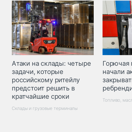
Горючая 
Атаки на склады: четыре
начали а
задачи, которые
закрыват
российскому ритейлу
ребренд
предстоит решить в
кратчайшие сроки
Топливо, мас
Склады и грузовые терминалы