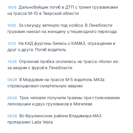
Дальнобойщик погиб в ДТП с тремя грузовиками
18:06
на трассе М-10 в Тверской области
За секунду затянуло под колёса. В Ленобласти
16:55
грузовик наехал на женщину у пешеходного перехода
На КАД фургоны бились о КАМАЗ, ограждение и
15:10
друг о друга. Погиб водитель
Огромная пробка скопилась на трассе «Кола» из-
14:08
за аварии с фурой в Ленобласти
В Мордовии на трассе М-5 водитель МАЗа
06.08
спровоцировал смертельную аварию
Трое человек получили травмы при столкновении
06.08
легковушки и двух грузовиков в Могилеве
Во Фрунзенском районе Владимира МАЗ
06.08
протаранил Lada Vesta