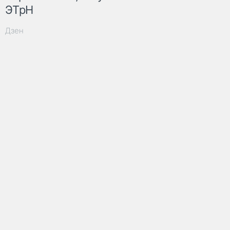
ЭТрН
Дзен