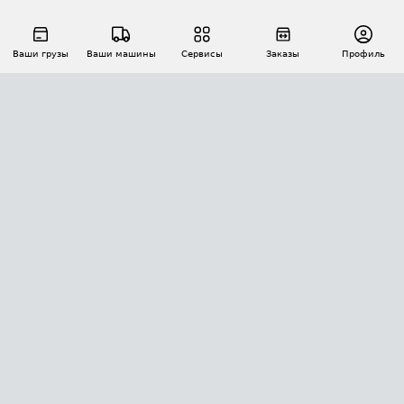
Ваши грузы
Ваши машины
Сервисы
Заказы
Профиль
АВТОМАТИЗАЦИЯ ПЕРЕВОЗОК
Площадки
Заказы
Торги
Тендеры
АТИ-Доки
GPS-мониторинг
АТИ Мессенджер
Цепочки грузов
API ATI.SU
ПОЛЕЗНОЕ
Расчет расстояний
БЕЗОПАСНОСТЬ
Академия ATI.SU
ATI.SU о безопасности
Звезды ATI.SU на вашем сайте
КОНТАКТЫ И ТАРИФЫ
Памятка по проверке контрагентов
Индекс ATI.SU FTL РФ
О системе ATI.SU
Светофор+
Средние ставки
ИНФОРМАЦИЯ