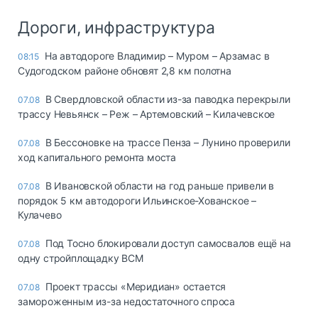
Дороги, инфраструктура
На автодороге Владимир – Муром – Арзамас в
08:15
Судогодском районе обновят 2,8 км полотна
В Свердловской области из-за паводка перекрыли
07.08
трассу Невьянск – Реж – Артемовский – Килачевское
В Бессоновке на трассе Пенза – Лунино проверили
07.08
ход капитального ремонта моста
В Ивановской области на год раньше привели в
07.08
порядок 5 км автодороги Ильинское-Хованское –
Кулачево
Под Тосно блокировали доступ самосвалов ещё на
07.08
одну стройплощадку ВСМ
Проект трассы «Меридиан» остается
07.08
замороженным из-за недостаточного спроса