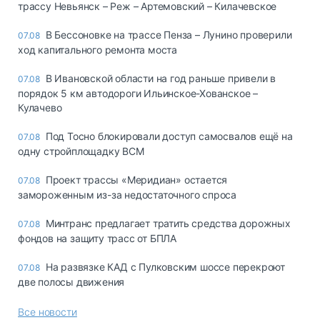
трассу Невьянск – Реж – Артемовский – Килачевское
В Бессоновке на трассе Пенза – Лунино проверили
07.08
ход капитального ремонта моста
В Ивановской области на год раньше привели в
07.08
порядок 5 км автодороги Ильинское-Хованское –
Кулачево
Под Тосно блокировали доступ самосвалов ещё на
07.08
одну стройплощадку ВСМ
Проект трассы «Меридиан» остается
07.08
замороженным из-за недостаточного спроса
Минтранс предлагает тратить средства дорожных
07.08
фондов на защиту трасс от БПЛА
На развязке КАД с Пулковским шоссе перекроют
07.08
две полосы движения
Все новости