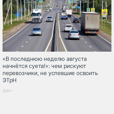
«В последнюю неделю августа
начнётся суета!»: чем рискуют
перевозчики, не успевшие освоить
ЭТрН
Дзен