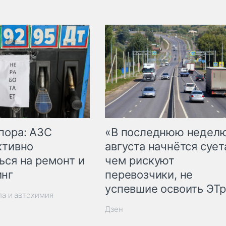
пора: АЗС
«В последнюю недел
ктивно
августа начнётся суета
ься на ремонт и
чем рискуют
инг
перевозчики, не
успевшие освоить ЭТ
ла и автохимия
Дзен