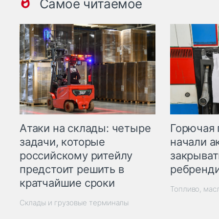
Самое читаемое
Горючая 
Атаки на склады: четыре
начали а
задачи, которые
закрыват
российскому ритейлу
ребренд
предстоит решить в
кратчайшие сроки
Топливо, мас
Склады и грузовые терминалы