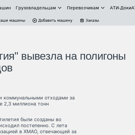
ашин
Грузовладельцам
Перевозчикам
АТИ-Доки
А
Ваши машины
Добавить машину
Заказы
гия" вывезла на полигоны
дов
и коммунальными отходами за
е 2,3 миллиона тонн
тилетия были созданы во
исходил постепенно. С лета
изацией в ХМАО, отвечающей за