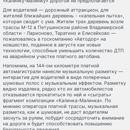
«Калинку-малинку» дорогой не предполагается
Для водителей — дорожный аттракцион, для
жителей ближайших деревень - «капельная пытка»,
которая сводит с ума. Жители трех деревень возле
трассы М-12 в Петушинском районе Владимирской
области - Ларионово, Таратино и Елисейково —
пожаловались в госкомпанию «Автодор» на
новшество, поданное в августе как новые
технологии, способные уменьшить количество ДТП
на аварийном участке платного автобана.
Напомним, на 144-ом километре платной
автомагистрали нанесли музыкальную разметку —
интерактив для водителей в виде поперечных
шумовых полос с музыкальным эффектом. Разметку
видно издалека, редко кто их автомобилистов
отказывается прокатиться по ней и «сыграть»
фрагмент композиции «Калинка-Малинка». По
мнению оператора платной трассы, музыкальная
разметка, как и шумовая, не даст водителям
заснуть за рулем, побудит сосредоточить внимание
на дороге и будет способствовать повышению
безопасности движения.