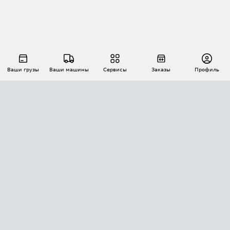
Ваши грузы
Ваши машины
Сервисы
Заказы
Профиль
АВТОМАТИЗАЦИЯ ПЕРЕВОЗОК
Площадки
Заказы
Торги
Тендеры
АТИ-Доки
GPS-мониторинг
АТИ Мессенджер
Цепочки грузов
API ATI.SU
ПОЛЕЗНОЕ
Расчет расстояний
БЕЗОПАСНОСТЬ
Академия ATI.SU