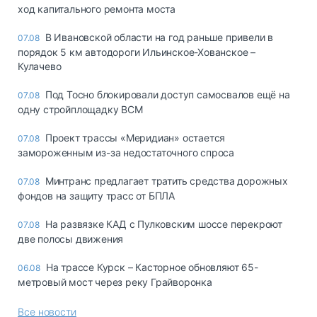
ход капитального ремонта моста
В Ивановской области на год раньше привели в
07.08
порядок 5 км автодороги Ильинское-Хованское –
Кулачево
Под Тосно блокировали доступ самосвалов ещё на
07.08
одну стройплощадку ВСМ
Проект трассы «Меридиан» остается
07.08
замороженным из-за недостаточного спроса
Минтранс предлагает тратить средства дорожных
07.08
фондов на защиту трасс от БПЛА
На развязке КАД с Пулковским шоссе перекроют
07.08
две полосы движения
На трассе Курск – Касторное обновляют 65-
06.08
метровый мост через реку Грайворонка
Все новости