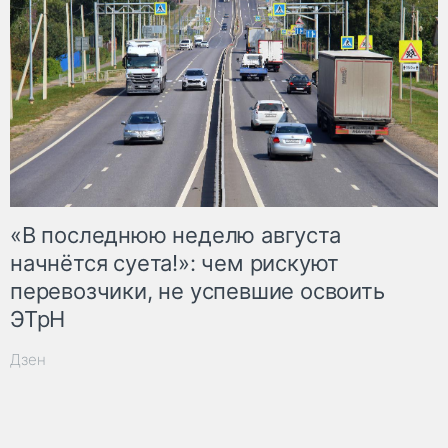
«В последнюю неделю августа
начнётся суета!»: чем рискуют
перевозчики, не успевшие освоить
ЭТрН
Дзен