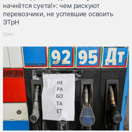
начнётся суета!»: чем рискуют
перевозчики, не успевшие освоить
ЭТрН
Дзен