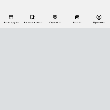
Ваши грузы
Ваши машины
Сервисы
Заказы
Профиль
АВТОМАТИЗАЦИЯ ПЕРЕВОЗОК
Площадки
Заказы
Торги
Тендеры
АТИ-Доки
GPS-мониторинг
АТИ Мессенджер
Цепочки грузов
API ATI.SU
ПОЛЕЗНОЕ
Расчет расстояний
БЕЗОПАСНОСТЬ
Академия ATI.SU
ATI.SU о безопасности
Звезды ATI.SU на вашем сайте
КОНТАКТЫ И ТАРИФЫ
Памятка по проверке контрагентов
Индекс ATI.SU FTL РФ